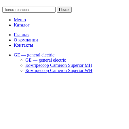
Сайт несет информационный характер и ни при каких обстоятельст
Поиск
Меню
Каталог
Главная
О компании
Контакты
GE — general electric
GE — general electric
Компрессор Cameron Superior MH
Компрессор Cameron Superior WH
Компрессор SUPERIOR CFA
Компрессор SUPERIOR RAM
Компрессоры Superior WG
Фильтры и запчасти GE
Запчасти для компрессоров
Запчасти на турбокомпрессор Cameron TA 2000
Запчасти на турбокомпрессор Cameron TA 3000
Запчасти на турбокомпрессор Cameron TA 6000
Запчасти на турбокомпрессор Cameron TA 9000
Клапаны
Масляные насосы