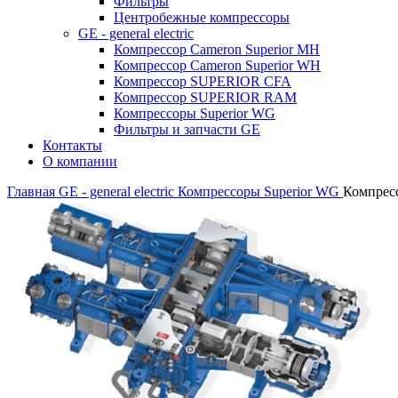
Фильтры
Центробежные компрессоры
GE - general electric
Компрессор Cameron Superior MH
Компрессор Cameron Superior WH
Компрессор SUPERIOR CFA
Компрессор SUPERIOR RAM
Компрессоры Superior WG
Фильтры и запчасти GE
Контакты
О компании
Главная
GE - general electric
Компрессоры Superior WG
Компрес