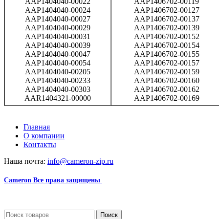
AAP1404040-00022
AAP1406702-00119
AAP1404040-00024
AAP1406702-00127
AAP1404040-00027
AAP1406702-00137
AAP1404040-00029
AAP1406702-00139
AAP1404040-00031
AAP1406702-00152
AAP1404040-00039
AAP1406702-00154
AAP1404040-00047
AAP1406702-00155
AAP1404040-00054
AAP1406702-00157
AAP1404040-00205
AAP1406702-00159
AAP1404040-00233
AAP1406702-00160
AAP1404040-00303
AAP1406702-00162
AAR1404321-00000
AAP1406702-00169
Главная
О компании
Контакты
Наша почта:
info@cameron-zip.ru
Cameron
Все права защищены
2024
Сайт несет информационный характер и ни при каких обстоятельст
Поиск