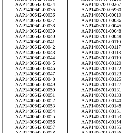
AAP1400642-00034
AAP1406700-00267
AAP1400642-00035
AAP1406700-05960
AAP1400642-00036
AAP1406701-00010
AAP1400642-00037
AAP1406701-00036
AAP1400642-00038
AAP1406701-00045
AAP1400642-00039
AAP1406701-00048
AAP1400642-00040
AAP1406701-00048
AAP1400642-00041
AAP1406701-00110
AAP1400642-00042
AAP1406701-00117
AAP1400642-00043
AAP1406701-00118
AAP1400642-00044
AAP1406701-00119
AAP1400642-00045
AAP1406701-00120
AAP1400642-00046
AAP1406701-00122
AAP1400642-00047
AAP1406701-00123
AAP1400642-00048
AAP1406701-00125
AAP1400642-00049
AAP1406701-00127
AAP1400642-00050
AAP1406701-00131
AAP1400642-00051
AAP1406701-00133
AAP1400642-00052
AAP1406701-00140
AAP1400642-00053
AAP1406701-00148
AAP1400642-00054
AAP1406701-00151
AAP1400642-00055
AAP1406701-00153
AAP1400642-00056
AAP1406701-00154
AAP1400642-00057
AAP1406701-00155
AAP1400642-00058
AAP1406701-00156