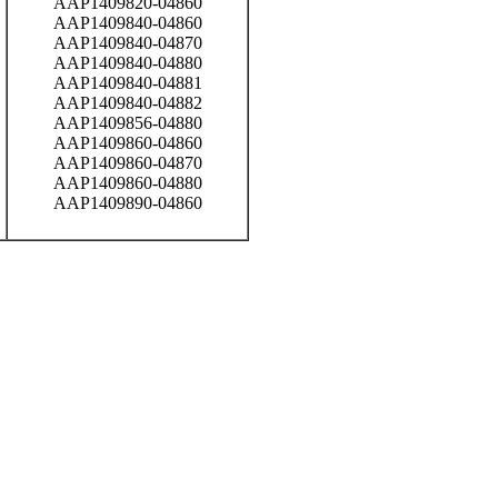
AAP1409820-04860
AAP1409840-04860
AAP1409840-04870
AAP1409840-04880
AAP1409840-04881
AAP1409840-04882
AAP1409856-04880
AAP1409860-04860
AAP1409860-04870
AAP1409860-04880
AAP1409890-04860
вах не является публичной офертой.