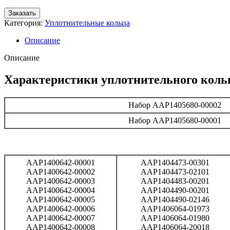
Заказать
Категория:
Уплотнительные кольца
Описание
Описание
Характеристики уплотнительного коль
Набор AAP1405680-00002
Набор AAP1405680-00001
AAP1400642-00001
AAP1404473-00301
AAP1400642-00002
AAP1404473-02101
AAP1400642-00003
AAP1404483-00201
AAP1400642-00004
AAP1404490-00201
AAP1400642-00005
AAP1404490-02146
AAP1400642-00006
AAP1406064-01973
AAP1400642-00007
AAP1406064-01980
AAP1400642-00008
AAP1406064-20018