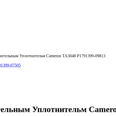
нительным Уплотнительм Cameron TA3048 P1791399-09813
91399-07505
тельным Уплотнительм Camero