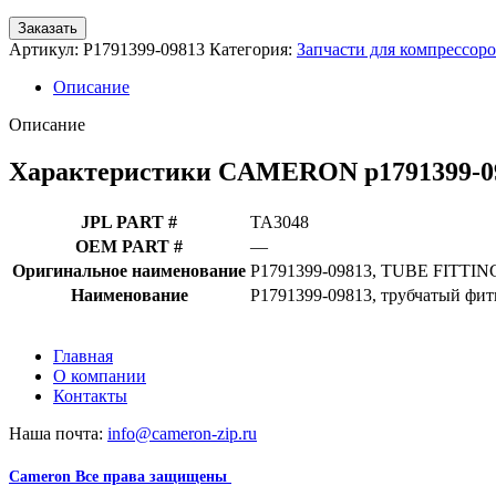
Заказать
Артикул:
P1791399-09813
Категория:
Запчасти для компрессор
Описание
Описание
Характеристики CAMERON p1791399-098
JPL PART #
TA3048
OEM PART #
—
Оригинальное наименование
P1791399-09813, TUBE FITTI
Наименование
P1791399-09813, трубчатый фи
Главная
О компании
Контакты
Наша почта:
info@cameron-zip.ru
Cameron
Все права защищены
2024