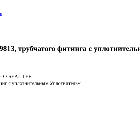
ов
13, трубчатого фитинга с уплотнител
NG O-SEAL TEE
тинг с уплотнительным Уплотнительм