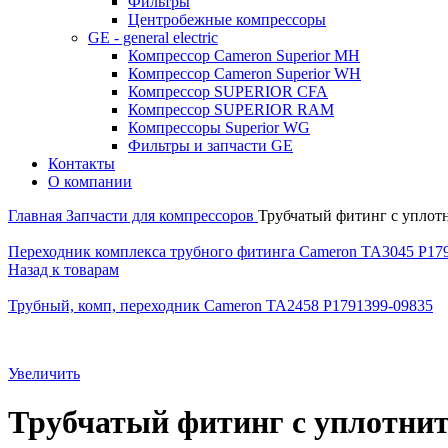
Фильтры
Центробежные компрессоры
GE - general electric
Компрессор Cameron Superior MH
Компрессор Cameron Superior WH
Компрессор SUPERIOR CFA
Компрессор SUPERIOR RAM
Компрессоры Superior WG
Фильтры и запчасти GE
Контакты
О компании
Главная
Запчасти для компрессоров
Трубчатый фитинг с уплот
Переходник комплекса трубного фитинга Cameron TA3045 P17
Назад к товарам
Трубный, комп, переходник Cameron TA2458 P1791399-09835
Увеличить
Трубчатый фитинг с уплотни