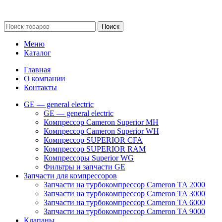
Сайт несет информационный характер и ни при каких обстоятельст
Поиск
Меню
Каталог
Главная
О компании
Контакты
GE — general electric
GE — general electric
Компрессор Cameron Superior MH
Компрессор Cameron Superior WH
Компрессор SUPERIOR CFA
Компрессор SUPERIOR RAM
Компрессоры Superior WG
Фильтры и запчасти GE
Запчасти для компрессоров
Запчасти на турбокомпрессор Cameron TA 2000
Запчасти на турбокомпрессор Cameron TA 3000
Запчасти на турбокомпрессор Cameron TA 6000
Запчасти на турбокомпрессор Cameron TA 9000
Клапаны