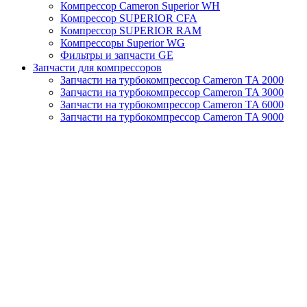
Компрессор Cameron Superior WH
Компрессор SUPERIOR CFA
Компрессор SUPERIOR RAM
Компрессоры Superior WG
Фильтры и запчасти GE
Запчасти для компрессоров
Запчасти на турбокомпрессор Cameron TA 2000
Запчасти на турбокомпрессор Cameron TA 3000
Запчасти на турбокомпрессор Cameron TA 6000
Запчасти на турбокомпрессор Cameron TA 9000
Клапаны
Масляные насосы
Масляные фильтры
Муфты
Отвод конденсата
Панели управления (КОНТРОЛЛЕРЫ)
Сервисные наборы
Смазочные материалы
Старые обогреватели
Теплообменники (Масляные радиаторы)
Турбокомпрессоры MSG TA
Турбокомпрессоры Turbo Air
Уплотнительные кольца
Фильтры
Центробежные компрессоры