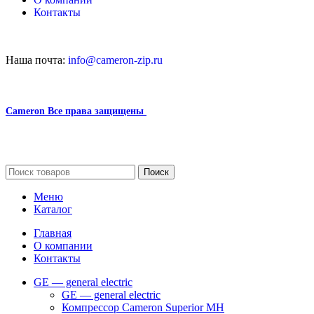
Контакты
Наша почта:
info@cameron-zip.ru
Cameron
Все права защищены
2024
Сайт несет информационный характер и ни при каких
обстоятельствах не является публичной офертой.
Поиск
Меню
Каталог
Главная
О компании
Контакты
GE — general electric
GE — general electric
Компрессор Cameron Superior MH