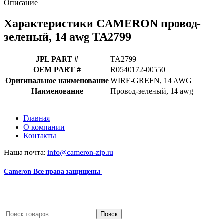
Описание
Характеристики CAMERON провод-
зеленый, 14 awg TA2799
JPL PART #
TA2799
OEM PART #
R0540172-00550
Оригинальное наименование
WIRE-GREEN, 14 AWG
Наименование
Провод-зеленый, 14 awg
Главная
О компании
Контакты
Наша почта:
info@cameron-zip.ru
Cameron
Все права защищены
2024
Сайт несет информационный характер и ни при каких
обстоятельствах не является публичной офертой.
Поиск