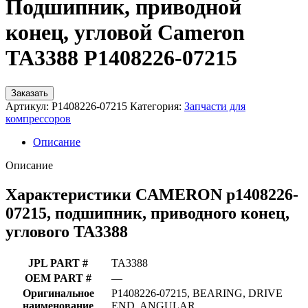
Подшипник, приводной
конец, угловой Cameron
TA3388 P1408226-07215
Заказать
Артикул:
P1408226-07215
Категория:
Запчасти для
компрессоров
Описание
Описание
Характеристики CAMERON p1408226-
07215, подшипник, приводного конец,
углового TA3388
JPL PART #
TA3388
OEM PART #
—
Оригинальное
P1408226-07215, BEARING, DRIVE
наименование
END, ANGULAR