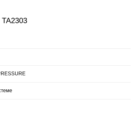
 TA2303
 PRESSURE
стеме