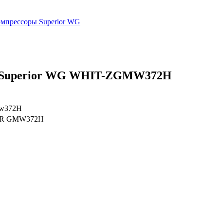
мпрессоры Superior WG
n Superior WG WHIT-ZGMW372H
mw372H
R GMW372H
вах не является публичной офертой.