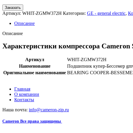
Заказать
Артикул:
WHIT-ZGMW372H
Категории:
GE - general electric
,
Ко
Описание
Описание
Характеристики компрессора Camero
Артикул
WHIT-ZGMW372H
Наименование
Подшипник купер-Бессемер g
Оригинальное наименование
BEARING COOPER-BESSEME
Главная
О компании
Контакты
Наша почта:
info@cameron-zip.ru
Cameron
Все права защищены
2024
Сайт несет информационный характер и ни при каких обстоятельст