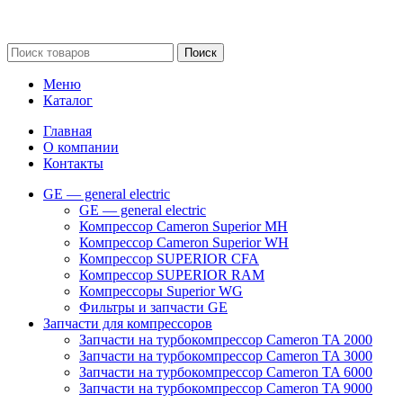
Сайт несет информационный характер и ни при каких
обстоятельствах не является публичной офертой.
Поиск
Меню
Каталог
Главная
О компании
Контакты
GE — general electric
GE — general electric
Компрессор Cameron Superior MH
Компрессор Cameron Superior WH
Компрессор SUPERIOR CFA
Компрессор SUPERIOR RAM
Компрессоры Superior WG
Фильтры и запчасти GE
Запчасти для компрессоров
Запчасти на турбокомпрессор Cameron TA 2000
Запчасти на турбокомпрессор Cameron TA 3000
Запчасти на турбокомпрессор Cameron TA 6000
Запчасти на турбокомпрессор Cameron TA 9000