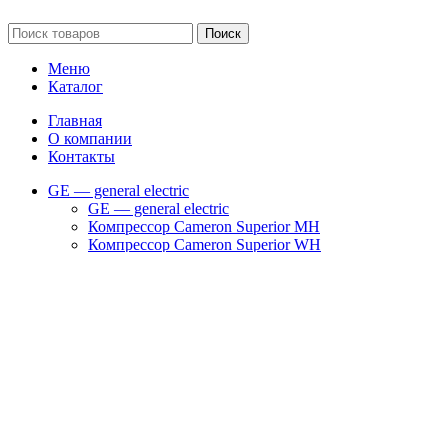
Сайт несет информационный характер и ни при каких обстоятельст
Поиск
Меню
Каталог
Главная
О компании
Контакты
GE — general electric
GE — general electric
Компрессор Cameron Superior MH
Компрессор Cameron Superior WH
Компрессор SUPERIOR CFA
Компрессор SUPERIOR RAM
Компрессоры Superior WG
Фильтры и запчасти GE
Запчасти для компрессоров
Запчасти на турбокомпрессор Cameron TA 2000
Запчасти на турбокомпрессор Cameron TA 3000
Запчасти на турбокомпрессор Cameron TA 6000
Запчасти на турбокомпрессор Cameron TA 9000
Клапаны
Масляные насосы