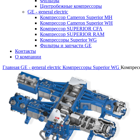
Фильтры
Центробежные компрессоры
GE - general electric
Компрессор Cameron Superior MH
Компрессор Cameron Superior WH
Компрессор SUPERIOR CFA
Компрессор SUPERIOR RAM
Компрессоры Superior WG
Фильтры и запчасти GE
Контакты
О компании
Главная
GE - general electric
Компрессоры Superior WG
Компрес