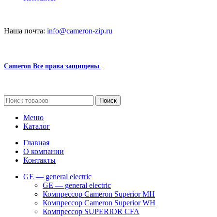
Наша почта:
info@cameron-zip.ru
Cameron
Все права защищены
2024
Сайт несет информационный характер и ни при каких обстоятельст
Поиск
Меню
Каталог
Главная
О компании
Контакты
GE — general electric
GE — general electric
Компрессор Cameron Superior MH
Компрессор Cameron Superior WH
Компрессор SUPERIOR CFA