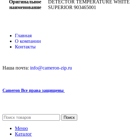
Оригинальное
DETECTOR TEMPERATURE WHITE
наименование
SUPERIOR 903465001
Главная
О компании
Контакты
Наша почта:
info@cameron-zip.ru
Cameron
Все права защищены
2024
Сайт несет информационный характер и ни при каких
обстоятельствах не является публичной офертой.
Поиск
Меню
Каталог