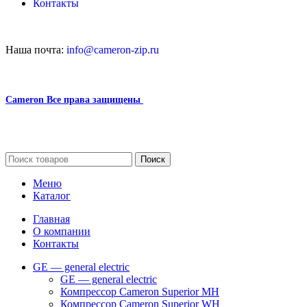
Контакты
Наша почта:
info@cameron-zip.ru
Cameron
Все права защищены
2024
Сайт несет информационный характер и ни при каких
обстоятельствах не является публичной офертой.
Поиск
Меню
Каталог
Главная
О компании
Контакты
GE — general electric
GE — general electric
Компрессор Cameron Superior MH
Компрессор Cameron Superior WH