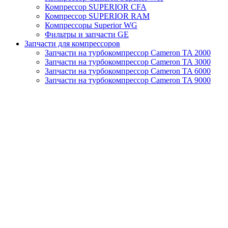
Компрессор SUPERIOR CFA
Компрессор SUPERIOR RAM
Компрессоры Superior WG
Фильтры и запчасти GE
Запчасти для компрессоров
Запчасти на турбокомпрессор Cameron TA 2000
Запчасти на турбокомпрессор Cameron TA 3000
Запчасти на турбокомпрессор Cameron TA 6000
Запчасти на турбокомпрессор Cameron TA 9000
Клапаны
Масляные насосы
Масляные фильтры
Муфты
Отвод конденсата
Панели управления (КОНТРОЛЛЕРЫ)
Сервисные наборы
Смазочные материалы
Старые обогреватели
Теплообменники (Масляные радиаторы)
Турбокомпрессоры MSG TA
Турбокомпрессоры Turbo Air
Уплотнительные кольца
Фильтры
Центробежные компрессоры