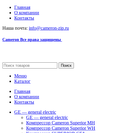
Главная
О компании
Контакты
Наша почта:
info@cameron-zip.ru
Cameron
Все права защищены
2024
Сайт несет информационный характер и ни при каких
обстоятельствах не является публичной офертой.
Поиск
Меню
Каталог
Главная
О компании
Контакты
GE — general electric
GE — general electric
Компрессор Cameron Superior MH
Компрессор Cameron Superior WH