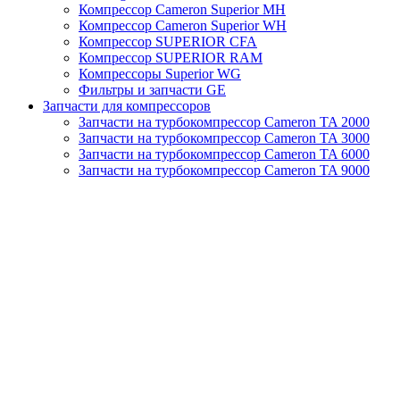
Компрессор Cameron Superior MH
Компрессор Cameron Superior WH
Компрессор SUPERIOR CFA
Компрессор SUPERIOR RAM
Компрессоры Superior WG
Фильтры и запчасти GE
Запчасти для компрессоров
Запчасти на турбокомпрессор Cameron TA 2000
Запчасти на турбокомпрессор Cameron TA 3000
Запчасти на турбокомпрессор Cameron TA 6000
Запчасти на турбокомпрессор Cameron TA 9000
Клапаны
Масляные насосы
Масляные фильтры
Муфты
Отвод конденсата
Панели управления (КОНТРОЛЛЕРЫ)
Сервисные наборы
Смазочные материалы
Старые обогреватели
Теплообменники (Масляные радиаторы)
Турбокомпрессоры MSG TA
Турбокомпрессоры Turbo Air
Уплотнительные кольца
Фильтры