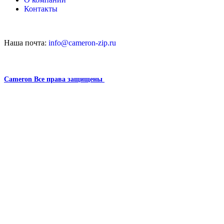
Контакты
Наша почта:
info@cameron-zip.ru
Cameron
Все права защищены
2024
Сайт несет информационный характер и ни при каких
обстоятельствах не является публичной офертой.
Поиск
Меню
Каталог
Главная
О компании
Контакты
GE — general electric
GE — general electric
Компрессор Cameron Superior MH