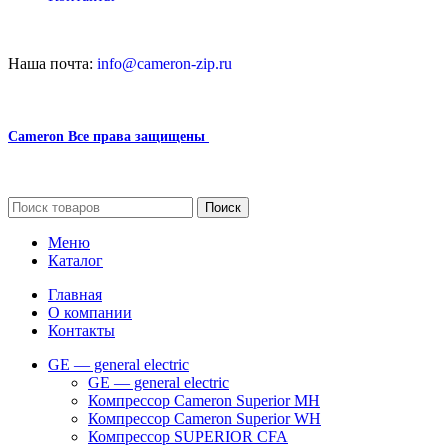
Наша почта:
info@cameron-zip.ru
Cameron
Все права защищены
2024
Сайт несет информационный характер и ни при каких обстоятельст
Поиск
Меню
Каталог
Главная
О компании
Контакты
GE — general electric
GE — general electric
Компрессор Cameron Superior MH
Компрессор Cameron Superior WH
Компрессор SUPERIOR CFA