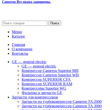
Cameron
Все права защищены
2024
Сайт несет информационный характер и ни при каких
обстоятельствах не является публичной офертой.
Поиск
Меню
Каталог
Главная
О компании
Контакты
GE — general electric
GE — general electric
Компрессор Cameron Superior MH
Компрессор Cameron Superior WH
Компрессор SUPERIOR CFA
Компрессор SUPERIOR RAM
Компрессоры Superior WG
Фильтры и запчасти GE
Запчасти для компрессоров
Запчасти на турбокомпрессор Cameron TA 2000
Запчасти на турбокомпрессор Cameron TA 3000