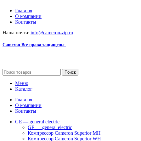
Главная
О компании
Контакты
Наша почта:
info@cameron-zip.ru
Cameron
Все права защищены
2024
Сайт несет информационный характер и ни при каких
обстоятельствах не является публичной офертой.
Поиск
Меню
Каталог
Главная
О компании
Контакты
GE — general electric
GE — general electric
Компрессор Cameron Superior MH
Компрессор Cameron Superior WH