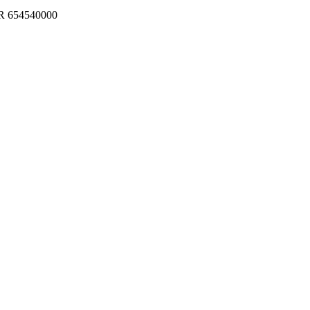
 654540000
вах не является публичной офертой.