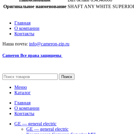
Оригинальное наименование
SHAFT ANY WHITE SUPERIOR
Главная
О компании
Контакты
Наша почта:
info@cameron-zip.ru
Cameron
Все права защищены
2024
Сайт несет информационный характер и ни при каких обстоятельст
Поиск
Меню
Каталог
Главная
О компании
Контакты
GE — general electric
GE — general electric