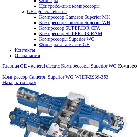
Фильтры
Центробежные компрессоры
GE - general electric
Компрессор Cameron Superior MH
Компрессор Cameron Superior WH
Компрессор SUPERIOR CFA
Компрессор SUPERIOR RAM
Компрессоры Superior WG
Фильтры и запчасти GE
Контакты
О компании
Главная
GE - general electric
Компрессоры Superior WG
Компрес
Компрессор Cameron Superior WG WHIT-Z939-353
Назад к товарам