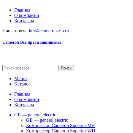
Главная
О компании
Контакты
Наша почта:
info@cameron-zip.ru
Cameron
Все права защищены
2024
Сайт несет информационный характер и ни при каких
обстоятельствах не является публичной офертой.
Поиск
Меню
Каталог
Главная
О компании
Контакты
GE — general electric
GE — general electric
Компрессор Cameron Superior MH
Компрессор Cameron Superior WH