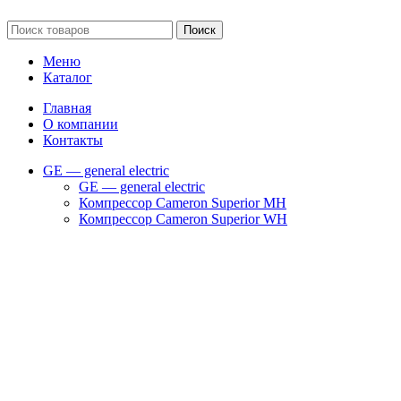
Сайт несет информационный характер и ни при каких обстоятельст
Поиск
Меню
Каталог
Главная
О компании
Контакты
GE — general electric
GE — general electric
Компрессор Cameron Superior MH
Компрессор Cameron Superior WH
Компрессор SUPERIOR CFA
Компрессор SUPERIOR RAM
Компрессоры Superior WG
Фильтры и запчасти GE
Запчасти для компрессоров
Запчасти на турбокомпрессор Cameron TA 2000
Запчасти на турбокомпрессор Cameron TA 3000
Запчасти на турбокомпрессор Cameron TA 6000
Запчасти на турбокомпрессор Cameron TA 9000
Клапаны
Масляные насосы