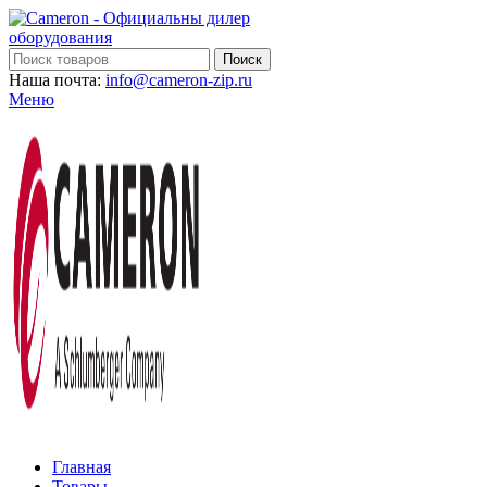
Поиск
Наша почта:
info@cameron-zip.ru
Меню
Главная
Товары