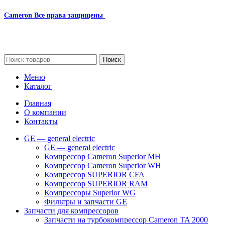
Cameron
Все права защищены
2024
Сайт несет информационный характер и ни при каких
обстоятельствах не является публичной офертой.
Поиск
Меню
Каталог
Главная
О компании
Контакты
GE — general electric
GE — general electric
Компрессор Cameron Superior MH
Компрессор Cameron Superior WH
Компрессор SUPERIOR CFA
Компрессор SUPERIOR RAM
Компрессоры Superior WG
Фильтры и запчасти GE
Запчасти для компрессоров
Запчасти на турбокомпрессор Cameron TA 2000