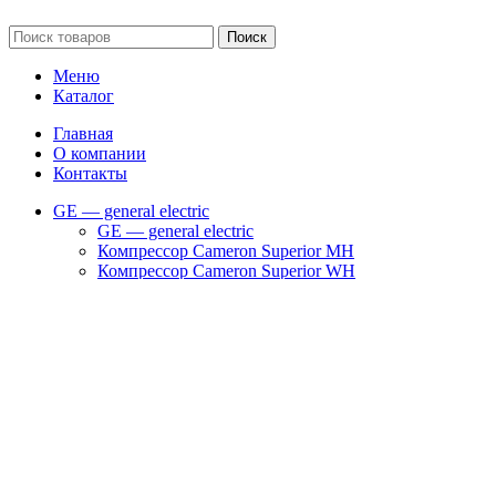
Сайт несет информационный характер и ни при каких обстоятельст
Поиск
Меню
Каталог
Главная
О компании
Контакты
GE — general electric
GE — general electric
Компрессор Cameron Superior MH
Компрессор Cameron Superior WH
Компрессор SUPERIOR CFA
Компрессор SUPERIOR RAM
Компрессоры Superior WG
Фильтры и запчасти GE
Запчасти для компрессоров
Запчасти на турбокомпрессор Cameron TA 2000
Запчасти на турбокомпрессор Cameron TA 3000
Запчасти на турбокомпрессор Cameron TA 6000
Запчасти на турбокомпрессор Cameron TA 9000
Клапаны
Масляные насосы