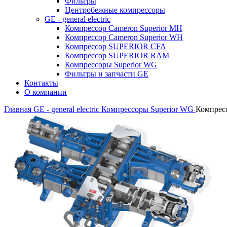
Фильтры
Центробежные компрессоры
GE - general electric
Компрессор Cameron Superior MH
Компрессор Cameron Superior WH
Компрессор SUPERIOR CFA
Компрессор SUPERIOR RAM
Компрессоры Superior WG
Фильтры и запчасти GE
Контакты
О компании
Главная
GE - general electric
Компрессоры Superior WG
Компрес