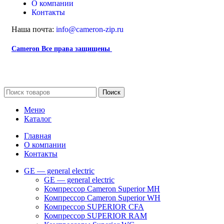
О компании
Контакты
Наша почта:
info@cameron-zip.ru
Cameron
Все права защищены
2024
Сайт несет информационный характер и ни при каких
обстоятельствах не является публичной офертой.
Поиск
Меню
Каталог
Главная
О компании
Контакты
GE — general electric
GE — general electric
Компрессор Cameron Superior MH
Компрессор Cameron Superior WH
Компрессор SUPERIOR CFA
Компрессор SUPERIOR RAM