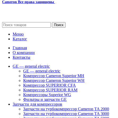
Cameron
Все права защищены
2024
Сайт несет информационный характер и ни при каких
обстоятельствах не является публичной офертой.
Поиск
Меню
Каталог
Главная
О компании
Контакты
GE — general electric
GE — general electric
Компрессор Cameron Superior MH
Компрессор Cameron Superior WH
Компрессор SUPERIOR CFA
Компрессор SUPERIOR RAM
Компрессоры Superior WG
Фильтры и запчасти GE
Запчасти для компрессоров
Запчасти на турбокомпрессор Cameron TA 2000
Запчасти на турбокомпрессор Cameron TA 3000