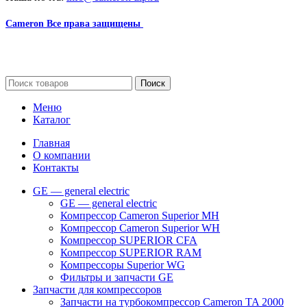
Cameron
Все права защищены
2024
Сайт несет информационный характер и ни при каких
обстоятельствах не является публичной офертой.
Поиск
Меню
Каталог
Главная
О компании
Контакты
GE — general electric
GE — general electric
Компрессор Cameron Superior MH
Компрессор Cameron Superior WH
Компрессор SUPERIOR CFA
Компрессор SUPERIOR RAM
Компрессоры Superior WG
Фильтры и запчасти GE
Запчасти для компрессоров
Запчасти на турбокомпрессор Cameron TA 2000