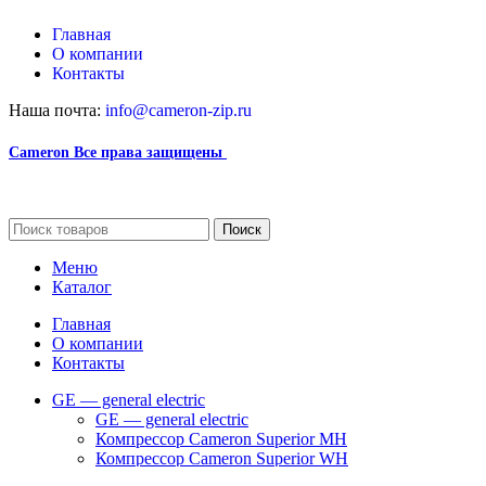
Главная
О компании
Контакты
Наша почта:
info@cameron-zip.ru
Cameron
Все права защищены
2024
Сайт несет информационный характер и ни при каких обстоятельст
Поиск
Меню
Каталог
Главная
О компании
Контакты
GE — general electric
GE — general electric
Компрессор Cameron Superior MH
Компрессор Cameron Superior WH
Компрессор SUPERIOR CFA