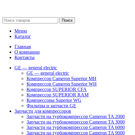
Сайт несет информационный характер и ни при каких
обстоятельствах не является публичной офертой.
Поиск
Меню
Каталог
Главная
О компании
Контакты
GE — general electric
GE — general electric
Компрессор Cameron Superior MH
Компрессор Cameron Superior WH
Компрессор SUPERIOR CFA
Компрессор SUPERIOR RAM
Компрессоры Superior WG
Фильтры и запчасти GE
Запчасти для компрессоров
Запчасти на турбокомпрессор Cameron TA 2000
Запчасти на турбокомпрессор Cameron TA 3000
Запчасти на турбокомпрессор Cameron TA 6000
Запчасти на турбокомпрессор Cameron TA 9000