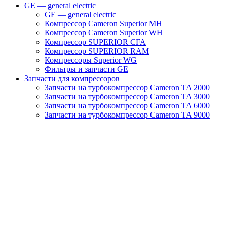
GE — general electric
GE — general electric
Компрессор Cameron Superior MH
Компрессор Cameron Superior WH
Компрессор SUPERIOR CFA
Компрессор SUPERIOR RAM
Компрессоры Superior WG
Фильтры и запчасти GE
Запчасти для компрессоров
Запчасти на турбокомпрессор Cameron TA 2000
Запчасти на турбокомпрессор Cameron TA 3000
Запчасти на турбокомпрессор Cameron TA 6000
Запчасти на турбокомпрессор Cameron TA 9000
Клапаны
Масляные насосы
Масляные фильтры
Муфты
Отвод конденсата
Панели управления (КОНТРОЛЛЕРЫ)
Сервисные наборы
Смазочные материалы
Старые обогреватели
Теплообменники (Масляные радиаторы)
Турбокомпрессоры MSG TA
Турбокомпрессоры Turbo Air