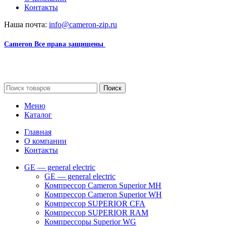
Контакты
Наша почта:
info@cameron-zip.ru
Cameron
Все права защищены
2024
Сайт несет информационный характер и ни при каких
обстоятельствах не является публичной офертой.
Поиск
Меню
Каталог
Главная
О компании
Контакты
GE — general electric
GE — general electric
Компрессор Cameron Superior MH
Компрессор Cameron Superior WH
Компрессор SUPERIOR CFA
Компрессор SUPERIOR RAM
Компрессоры Superior WG