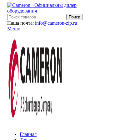
Поиск
Наша почта:
info@cameron-zip.ru
Меню
Главная
Товары