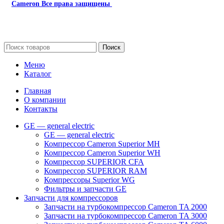
Cameron
Все права защищены
2024
Сайт несет информационный характер и ни при каких
обстоятельствах не является публичной офертой.
Поиск
Меню
Каталог
Главная
О компании
Контакты
GE — general electric
GE — general electric
Компрессор Cameron Superior MH
Компрессор Cameron Superior WH
Компрессор SUPERIOR CFA
Компрессор SUPERIOR RAM
Компрессоры Superior WG
Фильтры и запчасти GE
Запчасти для компрессоров
Запчасти на турбокомпрессор Cameron TA 2000
Запчасти на турбокомпрессор Cameron TA 3000