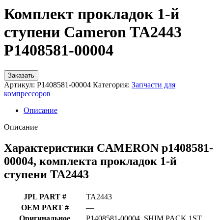
Комплект прокладок 1-й
ступени Cameron TA2443
P1408581-00004
Заказать
Артикул:
P1408581-00004
Категория:
Запчасти для
компрессоров
Описание
Описание
Характеристики CAMERON p1408581-
00004, комплекта прокладок 1-й
ступени TA2443
JPL PART #
TA2443
OEM PART #
—
Оригинальное
P1408581-00004, SHIM PACK 1ST