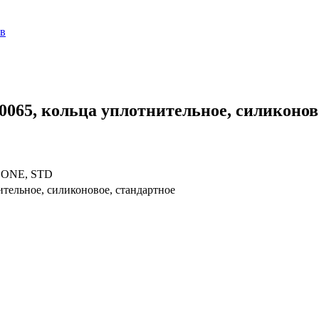
ов
65, кольца уплотнительное, силиконово
ICONE, STD
ительное, силиконовое, стандартное