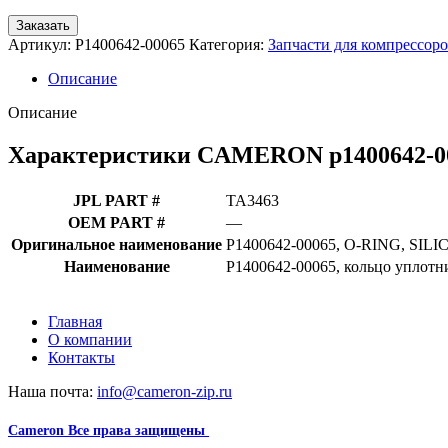
Заказать
Артикул:
P1400642-00065
Категория:
Запчасти для компрессор
Описание
Описание
Характеристики CAMERON p1400642-000
JPL PART #
TA3463
OEM PART #
—
Оригинальное наименование
P1400642-00065, O-RING, SIL
Наименование
P1400642-00065, кольцо уплотн
Главная
О компании
Контакты
Наша почта:
info@cameron-zip.ru
Cameron
Все права защищены
2024