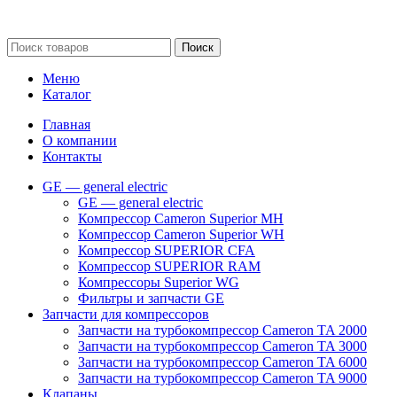
Сайт несет информационный характер и ни при каких обстоятельст
Поиск
Меню
Каталог
Главная
О компании
Контакты
GE — general electric
GE — general electric
Компрессор Cameron Superior MH
Компрессор Cameron Superior WH
Компрессор SUPERIOR CFA
Компрессор SUPERIOR RAM
Компрессоры Superior WG
Фильтры и запчасти GE
Запчасти для компрессоров
Запчасти на турбокомпрессор Cameron TA 2000
Запчасти на турбокомпрессор Cameron TA 3000
Запчасти на турбокомпрессор Cameron TA 6000
Запчасти на турбокомпрессор Cameron TA 9000
Клапаны