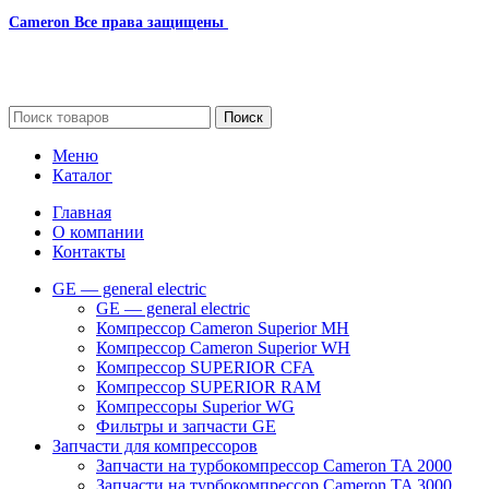
Cameron
Все права защищены
2024
Сайт несет информационный характер и ни при каких
обстоятельствах не является публичной офертой.
Поиск
Меню
Каталог
Главная
О компании
Контакты
GE — general electric
GE — general electric
Компрессор Cameron Superior MH
Компрессор Cameron Superior WH
Компрессор SUPERIOR CFA
Компрессор SUPERIOR RAM
Компрессоры Superior WG
Фильтры и запчасти GE
Запчасти для компрессоров
Запчасти на турбокомпрессор Cameron TA 2000
Запчасти на турбокомпрессор Cameron TA 3000