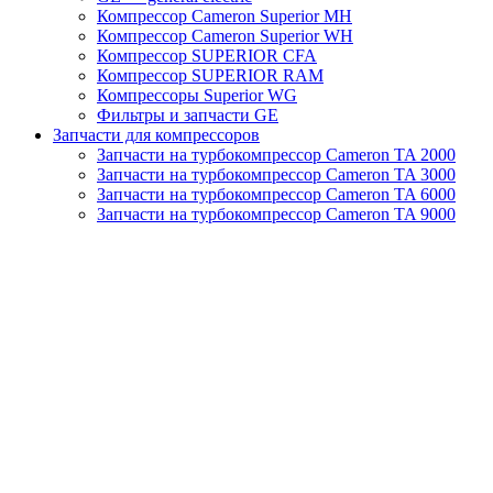
Компрессор Cameron Superior MH
Компрессор Cameron Superior WH
Компрессор SUPERIOR CFA
Компрессор SUPERIOR RAM
Компрессоры Superior WG
Фильтры и запчасти GE
Запчасти для компрессоров
Запчасти на турбокомпрессор Cameron TA 2000
Запчасти на турбокомпрессор Cameron TA 3000
Запчасти на турбокомпрессор Cameron TA 6000
Запчасти на турбокомпрессор Cameron TA 9000
Клапаны
Масляные насосы
Масляные фильтры
Муфты
Отвод конденсата
Панели управления (КОНТРОЛЛЕРЫ)
Сервисные наборы
Смазочные материалы
Старые обогреватели
Теплообменники (Масляные радиаторы)
Турбокомпрессоры MSG TA
Турбокомпрессоры Turbo Air
Уплотнительные кольца
Фильтры