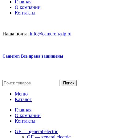
Главная
О компании
Контакты
Наша почта:
info@cameron-zip.ru
Cameron
Все права защищены
2024
Сайт несет информационный характер и ни при каких
обстоятельствах не является публичной офертой.
Поиск
Меню
Каталог
Главная
О компании
Контакты
GE — general electric
GE — general electric