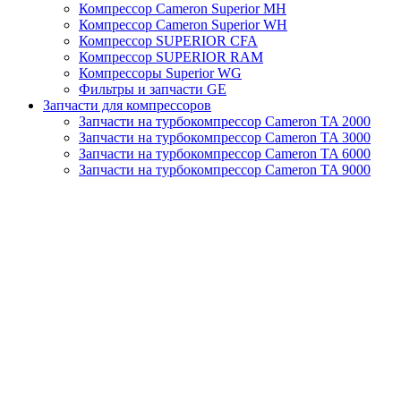
Компрессор Cameron Superior MH
Компрессор Cameron Superior WH
Компрессор SUPERIOR CFA
Компрессор SUPERIOR RAM
Компрессоры Superior WG
Фильтры и запчасти GE
Запчасти для компрессоров
Запчасти на турбокомпрессор Cameron TA 2000
Запчасти на турбокомпрессор Cameron TA 3000
Запчасти на турбокомпрессор Cameron TA 6000
Запчасти на турбокомпрессор Cameron TA 9000
Клапаны
Масляные насосы
Масляные фильтры
Муфты
Отвод конденсата
Панели управления (КОНТРОЛЛЕРЫ)
Сервисные наборы
Смазочные материалы
Старые обогреватели
Теплообменники (Масляные радиаторы)
Турбокомпрессоры MSG TA
Турбокомпрессоры Turbo Air
Уплотнительные кольца
Фильтры