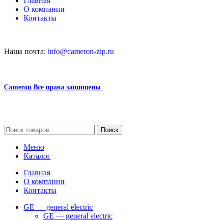
Главная
О компании
Контакты
Наша почта:
info@cameron-zip.ru
Cameron
Все права защищены
2024
Сайт несет информационный характер и ни при каких
обстоятельствах не является публичной офертой.
Поиск
Меню
Каталог
Главная
О компании
Контакты
GE — general electric
GE — general electric